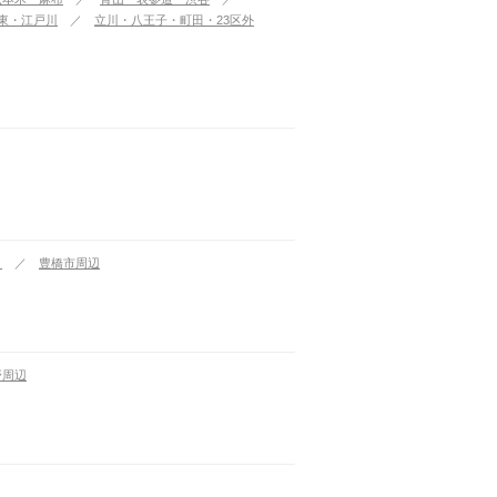
東・江戸川
立川・八王子・町田・23区外
）
豊橋市周辺
野周辺