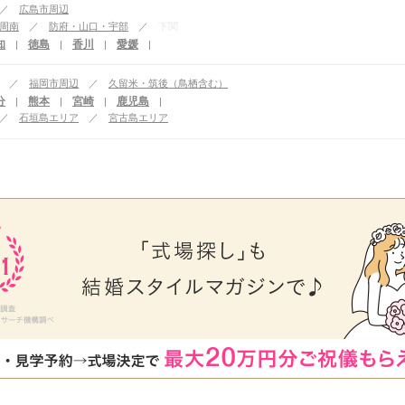
広島市周辺
周南
防府・山口・宇部
下関
知
徳島
香川
愛媛
|
|
|
|
福岡市周辺
久留米・筑後（鳥栖含む）
分
熊本
宮崎
鹿児島
|
|
|
|
石垣島エリア
宮古島エリア