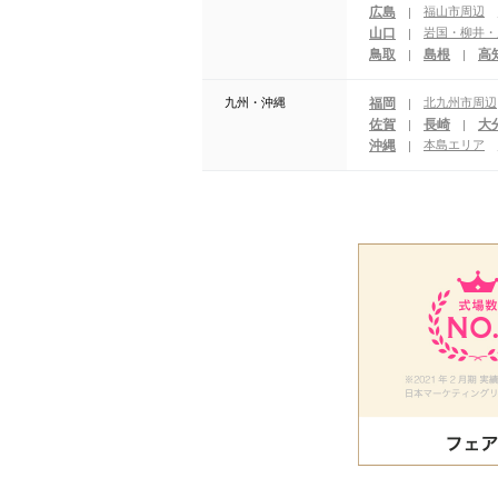
広島
福山市周辺
|
山口
岩国・柳井・
|
鳥取
島根
高
|
|
九州・沖縄
福岡
北九州市周辺
|
佐賀
長崎
大
|
|
沖縄
本島エリア
|