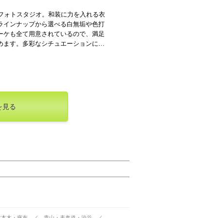
るフォトスタジオ。和装に力を入れる衣
ラインナップから選べる白無垢や色打
ーケも全て用意されているので、満足
めます。多彩なシチュエーションに対
を見る
六本木・麻布
青山・表参道・渋谷