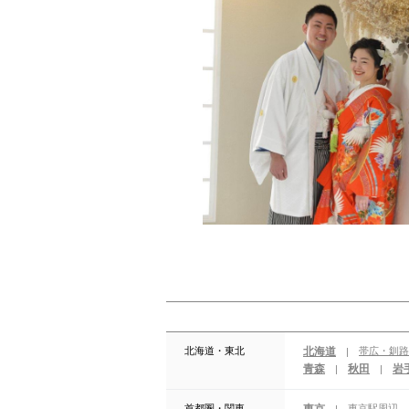
北海道・東北
北海道
帯広・釧路
|
青森
秋田
岩
|
|
首都圏・関東
東京駅周辺