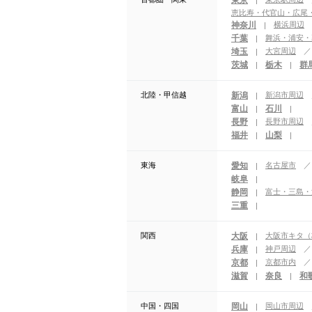
東京
|
恵比寿・代官山・広尾
神奈川
横浜周辺
|
千葉
舞浜・浦安・
|
埼玉
大宮周辺
|
茨城
栃木
群
|
|
北陸・甲信越
新潟
新潟市周辺
|
富山
石川
|
|
長野
長野市周辺
|
福井
山梨
|
|
東海
愛知
名古屋市
|
岐阜
|
静岡
富士・三島・
|
三重
|
関西
大阪
大阪市キタ（
|
兵庫
神戸周辺
|
京都
京都市内
|
滋賀
奈良
和
|
|
中国・四国
岡山
岡山市周辺
|