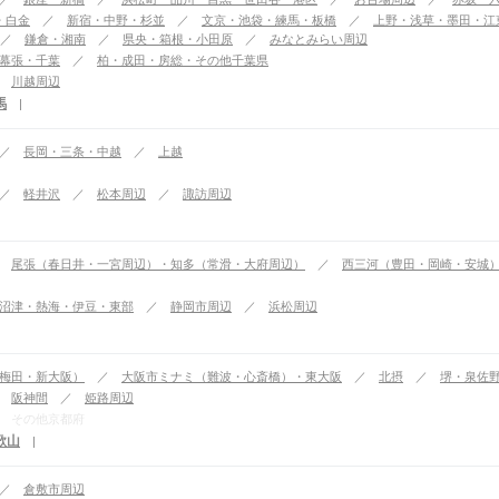
・白金
新宿・中野・杉並
文京・池袋・練馬・板橋
上野・浅草・墨田・江
鎌倉・湘南
県央・箱根・小田原
みなとみらい周辺
幕張・千葉
柏・成田・房総・その他千葉県
川越周辺
馬
|
長岡・三条・中越
上越
軽井沢
松本周辺
諏訪周辺
尾張（春日井・一宮周辺）・知多（常滑・大府周辺）
西三河（豊田・岡崎・安城
沼津・熱海・伊豆・東部
静岡市周辺
浜松周辺
梅田・新大阪）
大阪市ミナミ（難波・心斎橋）・東大阪
北摂
堺・泉佐
阪神間
姫路周辺
その他京都府
歌山
|
倉敷市周辺