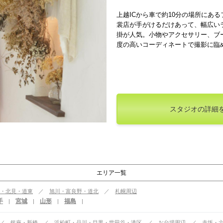
上越ICから車で約10分の場所にあ
裳店が手がけるだけあって、幅広い
掛が人気。小物やアクセサリー、ブ
度の高いコーディネートで撮影に臨
応するスタジオでは、カ …
スタジオの詳細
エリア一覧
・北見・道東
旭川・富良野・道北
札幌周辺
手
宮城
山形
福島
|
|
|
|
銀座・新橋
浜松町・品川・目黒・世田谷・港区
お台場周辺
赤坂・