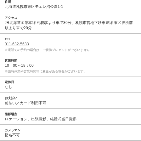
住所
北海道札幌市東区モエレ沼公園1-1
アクセス
JR北海道函館本線 札幌駅より車で30分、札幌市営地下鉄東豊線 東区役所前
駅より車で20分
TEL
011-632-5633
※電話での予約の場合は、ご祝儀プレゼントがございません
営業時間
10：00～18：00
※臨時休業や営業時間等に変更がある場合がございます。
定休日
なし
お支払い
前払い／カード利用不可
撮影場所
ロケーション、出張撮影、結婚式当日撮影
カメラマン
指名不可