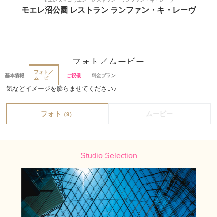
モエレヌマコウエン レストラン ランファン・キ・レーヴ
モエレ沼公園 レストラン ランファン・キ・レーヴ
フォト／ムービー
フォト／
基本情報
ご祝儀
料金プラン
フォトスタジオで実際に撮影された写真を見て、撮影場所・衣装・雰囲
ムービー
気などイメージを膨らませてください♪
フォト
ムービー
（9）
Studio Selection