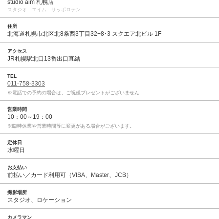
studio aim 札幌店
スタジオ エイム サッポロテン
住所
北海道札幌市北区北8条西3丁目32−8･3 スクエア北ビル 1F
アクセス
JR札幌駅北口13番出口直結
TEL
011-758-3303
※電話での予約の場合は、ご祝儀プレゼントがございません
営業時間
10：00～19：00
※臨時休業や営業時間等に変更がある場合がございます。
定休日
水曜日
お支払い
前払い／カード利用可（VISA、Master、JCB）
撮影場所
スタジオ、ロケーション
カメラマン