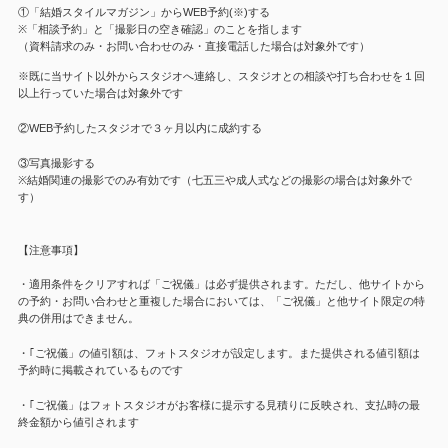
①「結婚スタイルマガジン」からWEB予約(※)する
※「相談予約」と「撮影日の空き確認」のことを指します
（資料請求のみ・お問い合わせのみ・直接電話した場合は対象外です）
※既に当サイト以外からスタジオへ連絡し、スタジオとの相談や打ち合わせを１回
以上行っていた場合は対象外です
②WEB予約したスタジオで３ヶ月以内に成約する
③写真撮影する
※結婚関連の撮影でのみ有効です（七五三や成人式などの撮影の場合は対象外で
す）
【注意事項】
・適用条件をクリアすれば「ご祝儀」は必ず提供されます。ただし、他サイトから
の予約・お問い合わせと重複した場合においては、「ご祝儀」と他サイト限定の特
典の併用はできません。
・｢ご祝儀」の値引額は、フォトスタジオが設定します。また提供される値引額は
予約時に掲載されているものです
・｢ご祝儀」はフォトスタジオがお客様に提示する見積りに反映され、支払時の最
終金額から値引されます