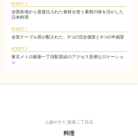
POINT.1
全国各地から直接仕入れた食材を使う素材の味を活かした
日本料理
POINT.2
全室テーブル席が配された、5つの完全個室と4つの半個室
POINT.3
東京メトロ銀座一丁目駅直結のアクセス至便なロケーショ
ン
上越やすだ 銀座二丁目店
料理