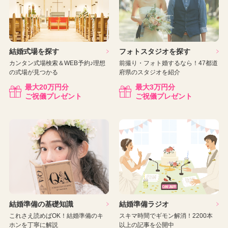
結婚式場を探す
フォトスタジオを探す
カンタン式場検索＆WEB予約♪理想
前撮り・フォト婚するなら！47都道
の式場が見つかる
府県のスタジオを紹介
最大
20
万円分
最大
3
万円分
ご祝儀プレゼント
ご祝儀プレゼント
結婚準備の基礎知識
結婚準備ラジオ
これさえ読めばOK！結婚準備のキ
スキマ時間でギモン解消！2200本
ホンを丁寧に解説
以上の記事を公開中