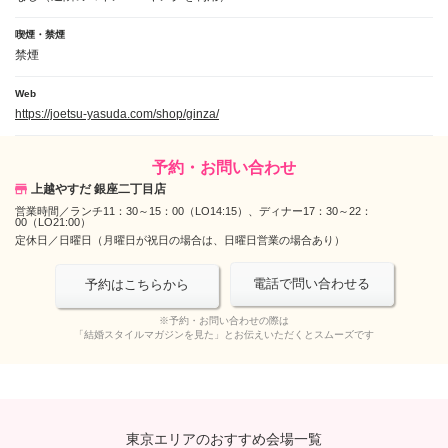
喫煙・禁煙
禁煙
Web
https://joetsu-yasuda.com/shop/ginza/
予約・お問い合わせ
上越やすだ 銀座二丁目店
営業時間／
ランチ11：30～15：00（LO14:15）、ディナー17：30～22：
00（LO21:00）
定休日／
日曜日（月曜日が祝日の場合は、日曜日営業の場合あり）
電話で問い合わせる
予約はこちらから
※予約・お問い合わせの際は
「結婚スタイルマガジンを見た」とお伝えいただくとスムーズです
東京エリアのおすすめ会場一覧