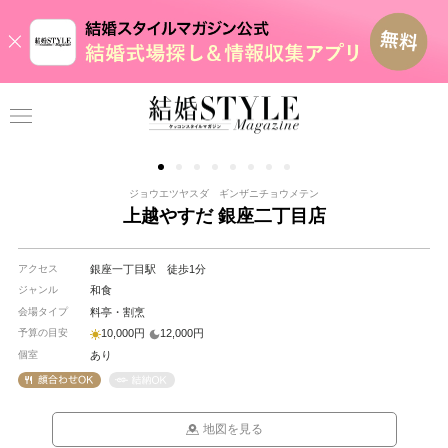
ジョウエツヤスダ ギンザニチョウメテン
上越やすだ 銀座二丁目店
アクセス
銀座一丁目駅 徒歩1分
ジャンル
和食
会場タイプ
料亭・割烹
予算の目安
10,000円
12,000円
個室
あり
地図を見る