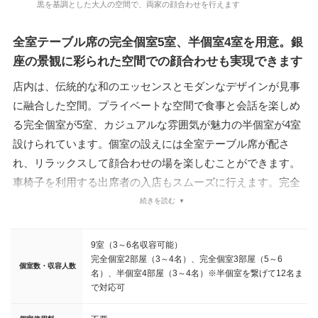
黒を基調とした大人の空間で、両家の顔合わせを行えます
全室テーブル席の完全個室5室、半個室4室を用意。銀
座の景観に彩られた空間での顔合わせも実現できます
店内は、伝統的な和のエッセンスとモダンなデザインが見事
に融合した空間。プライベートな空間で食事と会話を楽しめ
る完全個室が5室、カジュアルな雰囲気が魅力の半個室が4室
設けられています。個室の設えには全室テーブル席が配さ
れ、リラックスして顔合わせの場を楽しむことができます。
車椅子を利用する出席者の入店もスムーズに行えます。完全
個室のなかには、窓越しに銀座の景観を楽しめる部屋も用
続きを読む
意。昼は自然光が注がれる明るい空間で、夜は美しい景観を
背景にした顔合わせが叶います。また半個室は、利用人数に
9室（3～6名収容可能）
合わせた空間の調整もでき、最大12名までの顔合わせにも対
完全個室2部屋（3～4名）、完全個室3部屋（5～6
個室数・収容人数
名）、半個室4部屋（3～4名）※半個室を繋げて12名ま
応可能です。
で対応可