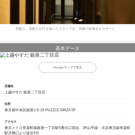
目配り、気配りが行き届いたスタッフが、両家の食事会をサポート
基本データ
Googleマップで見る
店舗名
上越やすだ 銀座二丁目店
住所
東京都中央区銀座2-5-19 PUZZLE GINZA 5F
アクセス
東京メトロ有楽町線銀座一丁目駅5番出口直結、JR山手線・京浜東北線有楽町
駅京橋口より徒歩5分