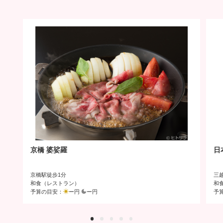
京橋 婆娑羅
日
京橋駅徒歩1分
三
和食（レストラン）
和
予算の目安：
ー円
ー円
予