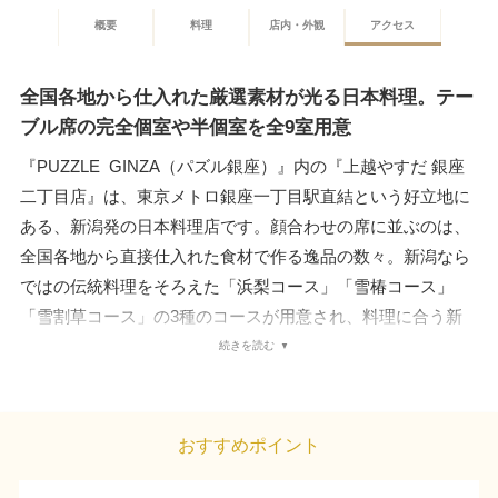
概要
料理
店内・外観
アクセス
全国各地から仕入れた厳選素材が光る日本料理。テー
ブル席の完全個室や半個室を全9室用意
『PUZZLE  GINZA（パズル銀座）』内の『上越やすだ 銀座
二丁目店』は、東京メトロ銀座一丁目駅直結という好立地に
ある、新潟発の日本料理店です。顔合わせの席に並ぶのは、
全国各地から直接仕入れた食材で作る逸品の数々。新潟なら
ではの伝統料理をそろえた「浜梨コース」「雪椿コース」
「雪割草コース」の3種のコースが用意され、料理に合う新
潟の地酒やプレミアム焼酎、ウイスキーと共に美食を存分に
続きを読む
満喫できます。また、落ち着きのあるモダンな店内には、完
全個室を5室、半個室を4室用意。全室足を伸ばして過ごせる
テーブル席の空間で、顔合わせを行えます。スタッフの丁寧
おすすめポイント
な接客も心地良く、自然と会話に花の咲く、和やかなひとと
きとなるでしょう。