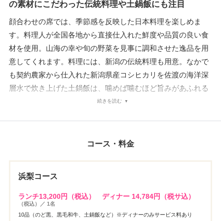
の素材にこだわった伝統料理や土鍋飯にも注目
顔合わせの席では、季節感を反映した日本料理を楽しめま
す。料理人が全国各地から直接仕入れた鮮度や品質の良い食
材を使用。山海の幸や旬の野菜を見事に調和させた逸品を用
意してくれます。料理には、新潟の伝統料理も用意。なかで
も契約農家から仕入れた新潟県産コシヒカリを佐渡の海洋深
層水で炊き上げた土鍋飯は、噛めば噛むほど旨みがあふれる
美味しさです。またドリンクには、酒処・新潟の地酒を常時
続きを読む
40種類のほか、プレミアムの焼酎やウイスキーも数多く用
意。ソフトドリンクも選べる飲み放題もオーダー可能です。
料理とドリンクも味わいながら会話を楽しむ、和やかな顔合
コース・料金
わせが叶います。
浜梨コース
ランチ13,200円（税込） ディナー 14,784円（税サ込）
（税込）／ 1名
10品（のど黒、黒毛和牛、土鍋飯など）※ディナーのみサービス料あり