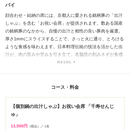
バイ
顔合わせ・結納の席には、京都人に愛される銘柄豚の「出汁
しゃぶ」を含む「お祝い会席」が提供されます。数ある国産
の銘柄豚のなかから、自慢の出汁と相性の良い豚肉を厳選。
厚さ1mmにスライスすることで、さっと火に通り、とろける
ような食感を味わえます。日本料理伝統の技法を活かした出
汁が、肉の旨みや甘みを引き立て、名脇役の刻みネギが食感
と香りをプラス。自分のペースで味わえる個別鍋が用意され
続きを読む
るのもポイントです。銘柄豚以外にも、和牛やズワイガニを
食べられるコースもセレクト可能。旬の食材や縁起物を盛り
込んだ逸品料理も揃い、顔合わせ・結納もより一層華やぎま
コース・料金
す。
【個別鍋の出汁しゃぶ】お祝い会席 「千寿せんじ
ゅ」
13,500円
（税込）／ 1名