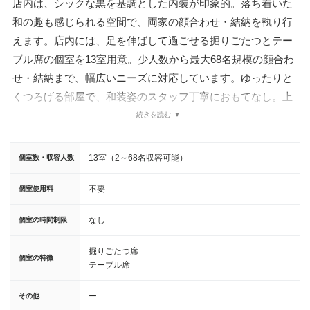
店内は、シックな黒を基調とした内装が印象的。落ち着いた
和の趣も感じられる空間で、両家の顔合わせ・結納を執り行
えます。店内には、足を伸ばして過ごせる掘りごたつとテー
ブル席の個室を13室用意。少人数から最大68名規模の顔合わ
せ・結納まで、幅広いニーズに対応しています。ゆったりと
くつろげる部屋で、和装姿のスタッフ丁寧におもてなし。上
座・下座の配置や土産の準備、食事の提供スピードなど、両
続きを読む
家の希望にも快く応えてくれます。最寄りの東京メトロ赤坂
駅から徒歩3分、溜池山王駅、赤坂見附駅からそれぞれ徒歩5
13室（2～68名収容可能）
個室数・収容人数
分と、アクセス至便なロケーションも魅力的です。
不要
個室使用料
なし
個室の時間制限
掘りごたつ席
個室の特徴
テーブル席
ー
その他