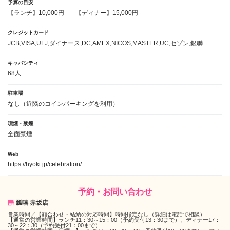
予算の目安
【ランチ】10,000円
【ディナー】15,000円
クレジットカード
JCB,VISA,UFJ,ダイナース,DC,AMEX,NICOS,MASTER,UC,セゾン,銀聯
キャパシティ
68人
駐車場
なし（近隣のコインパーキングを利⽤）
喫煙・禁煙
全面禁煙
Web
https://hyoki.jp/celebration/
予約・お問い合わせ
瓢嘻 赤坂店
営業時間／
【顔合わせ・結納の対応時間】時間指定なし（詳細は電話で相談）
【通常の営業時間】ランチ11：30～15：00（予約受付13：30まで）、ディナー17：
30～22：30（予約受付21：00まで）