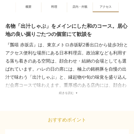
概要
料理
店内・外観
アクセス
名物「出汁しゃぶ」をメインにした和のコース。居心
地の良い掘りごたつの個室にて歓談を
『瓢嘻 赤坂店』は、東京メトロ赤坂駅2番出口から徒歩3分と
アクセス便利な場所にある日本料理店。政治家なども利用す
る落ち着きのある空間は、顔合わせ・結納の会場としても選
ばれています。ハレの日の席には、極上の銘柄豚を自慢の出
汁で味わう「出汁しゃぶ」と、縁起物や旬の味覚を盛り込ん
だ会席コースで味わえます。重厚感のある店内には、顔合わ
せ・結納など多彩な会席で利用できる個室を全部で13室用
続きを読む
意。和の空間に掘りごたつやテーブルが配され、リラックス
した食事や語らいを楽しめます。また、和装姿のスタッフに
よる丁寧なサービスも魅力。上座・下座の配置や土産の準
おすすめポイント
備、食事の提供スピードなど、細かな要望にも快く応えてく
れます。