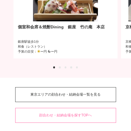
個室和会席＆焼酎Dining 銀座 竹の庵 本店
京
銀座駅徒歩1分
京
和食（レストラン）
和
予算の目安：
ー円
ー円
予
東京エリアの顔合わせ・結納会場一覧を見る
顔合わせ・結納会場を探すTOPへ