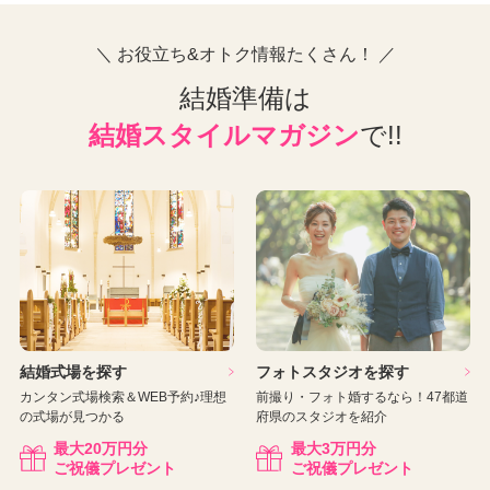
＼ お役立ち&オトク情報たくさん！ ／
結婚準備は
結婚スタイルマガジン
で!!
結婚式場を探す
フォトスタジオを探す
カンタン式場検索＆WEB予約♪理想
前撮り・フォト婚するなら！47都道
の式場が見つかる
府県のスタジオを紹介
最大
20
万円分
最大
3
万円分
ご祝儀プレゼント
ご祝儀プレゼント