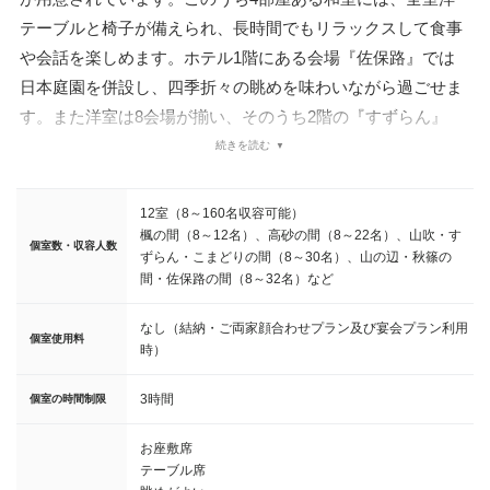
テーブルと椅子が備えられ、長時間でもリラックスして食事
や会話を楽しめます。ホテル1階にある会場『佐保路』では
日本庭園を併設し、四季折々の眺めを味わいながら過ごせま
す。また洋室は8会場が揃い、そのうち2階の『すずらん』
『山吹』は、部屋の南側が全面ガラス張りの自然光が注がれ
続きを読む
る明るい空間。平城京と東大寺を結んだ歴史溢れる静かなロ
ケーションで、和やかな雰囲気に包まれた顔合わせ・結納を
12室（8～160名収容可能）
執り行えます。
楓の間（8～12名）、高砂の間（8～22名）、山吹・す
個室数・収容人数
ずらん・こまどりの間（8～30名）、山の辺・秋篠の
間・佐保路の間（8～32名）など
なし（結納・ご両家顔合わせプラン及び宴会プラン利用
個室使用料
時）
3時間
個室の時間制限
お座敷席
テーブル席