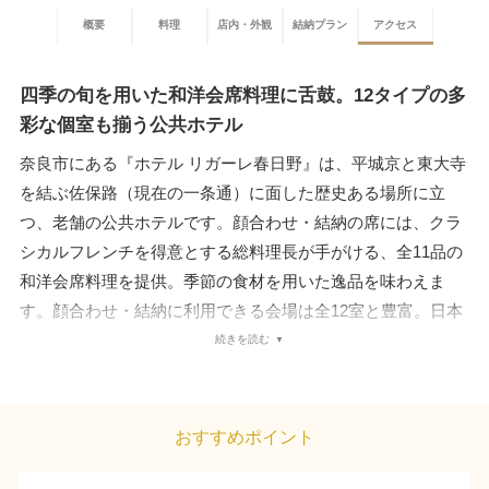
概要
料理
店内・外観
結納プラン
アクセス
四季の旬を用いた和洋会席料理に舌鼓。12タイプの多
彩な個室も揃う公共ホテル
奈良市にある『ホテル リガーレ春日野』は、平城京と東大寺
を結ぶ佐保路（現在の一条通）に面した歴史ある場所に立
つ、老舗の公共ホテルです。顔合わせ・結納の席には、クラ
シカルフレンチを得意とする総料理長が手がける、全11品の
和洋会席料理を提供。季節の食材を用いた逸品を味わえま
す。顔合わせ・結納に利用できる会場は全12室と豊富。日本
庭園を併設した『佐保路』や、南側全面ガラス張りで自然光
続きを読む
が入る洋室『すずらん・山吹の間』などが揃います。和室に
も洋テーブルと椅子を設えられ、誰もがリラックスして過ご
せます。最寄りの近鉄奈良駅からはバスでの移動がおすす
おすすめポイント
め。150台まで収容できる駐車場もあり、カーアクセスも万
全です。