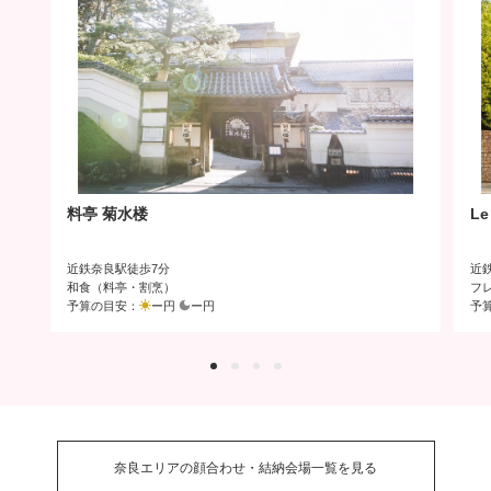
料亭 菊水楼
L
近鉄奈良駅徒歩7分
近
和食（料亭・割烹）
フ
予算の目安：
ー円
ー円
予
奈良エリアの顔合わせ・結納会場一覧を見る