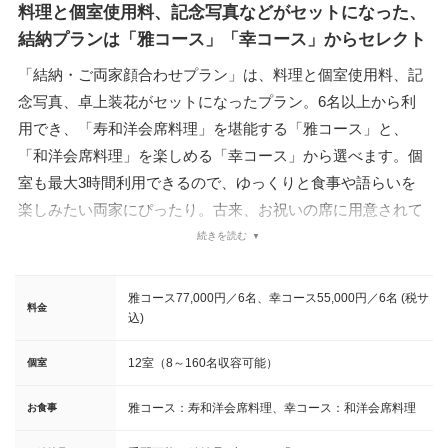
料理と個室使用料、記念写真などがセットになった、
結納プランは「雅コース」「幸コース」からセレクト
「結納・ご両家顔合わせプラン」は、料理と個室使用料、記
念写真、卓上装花がセットになったプラン。6名以上から利
用でき、「寿和洋会席料理」を堪能する「雅コース」と、
「和洋会席料理」を楽しめる「幸コース」から選べます。個
室も最大3時間利用できるので、ゆっくりと食事や語らいを
楽しみたい両家にぴったり。古来、お祝いの席に用意されて
きた昆布茶や、食後のコーヒー、紅茶がサービスされるのも
続きを読む
うれしいポイントです。また、結納品用の飾り台や金屏風の
貸出も可能。セレモニーを晴れやかに彩ってくれます。
雅コース77,000円／6名、幸コース55,000円／6名 (税サ
料金
込)
12室（8～160名収容可能）
個室
雅コース：寿和洋会席料理、幸コース：和洋会席料理
お食事