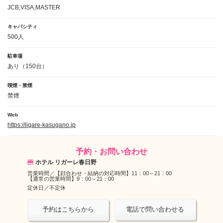
JCB,VISA,MASTER
キャパシティ
500人
駐車場
あり（150台）
喫煙・禁煙
禁煙
Web
https://ligare-kasugano.jp
予約・お問い合わせ
ホテル リガーレ春日野
営業時間／
【顔合わせ・結納の対応時間】11：00～21：00
【通常の営業時間】9：00～21：00
定休日／
不定休
電話で問い合わせる
予約はこちらから