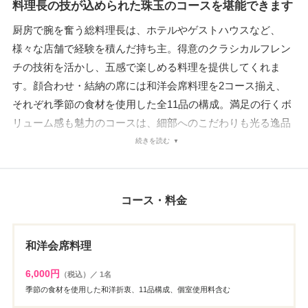
料理長の技が込められた珠玉のコースを堪能できます
厨房で腕を奮う総料理長は、ホテルやゲストハウスなど、
様々な店舗で経験を積んだ持ち主。得意のクラシカルフレン
チの技術を活かし、五感で楽しめる料理を提供してくれま
す。顔合わせ・結納の席には和洋会席料理を2コース揃え、
それぞれ季節の食材を使用した全11品の構成。満足の行くボ
リューム感も魅力のコースは、細部へのこだわりも光る逸品
揃いです。特にハレの日にふさわしい食材も盛り込んだ「寿
続きを読む
和洋会席料理」は、両家にとっておめでたい顔合わせ・結納
の席にぴったり。リクエストに応じてソムリエが料理に相応
しいワインもセレクトしてくれます。
コース・料金
和洋会席料理
6,000円
（税込）／ 1名
季節の食材を使用した和洋折衷、11品構成、個室使用料含む