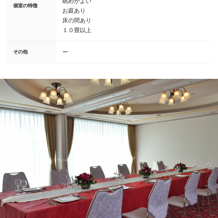
眺めがよい
個室の特徴
お庭あり
床の間あり
１０畳以上
ー
その他