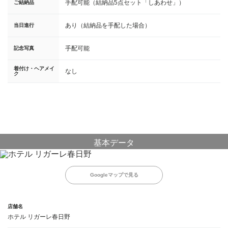
手配可能（結納品5点セット「しあわせ」）
ご結納品
あり（結納品を手配した場合）
当日進行
手配可能
記念写真
着付け・ヘアメイ
なし
ク
基本データ
Googleマップで見る
店舗名
ホテル リガーレ春日野