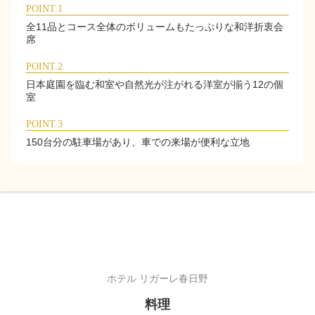
POINT.1
全11品とコース全体のボリュームもたっぷりな和洋折衷会
席
POINT.2
日本庭園を臨む和室や自然光が注がれる洋室が揃う12の個
室
POINT.3
150台分の駐車場があり、車での来場が便利な立地
ホテル リガーレ春日野
料理