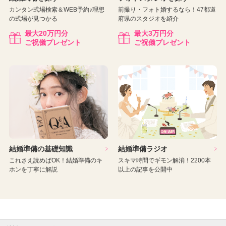
カンタン式場検索＆WEB予約♪理想
前撮り・フォト婚するなら！47都道
の式場が見つかる
府県のスタジオを紹介
最大
20
万円分
最大
3
万円分
ご祝儀プレゼント
ご祝儀プレゼント
結婚準備の基礎知識
結婚準備ラジオ
これさえ読めばOK！結婚準備のキ
スキマ時間でギモン解消！2200本
ホンを丁寧に解説
以上の記事を公開中