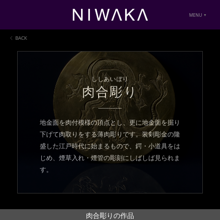
MENU
BACK
ししあいぼり
肉合彫り
地金面を肉付模様の頂点とし、更に地金面を掘り
下げて肉取りをする薄肉彫りです。装剣彫金の隆
盛した江戸時代に始まるもので、鍔・小道具をは
じめ、煙草入れ・煙管の彫刻にしばしば見られま
す。
肉合彫りの作品