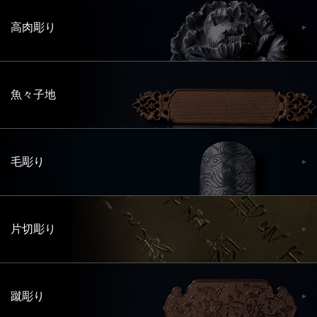
高肉彫り
魚々子地
毛彫り
片切彫り
蹴彫り