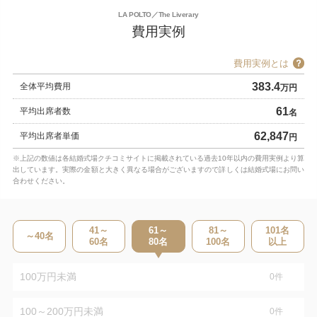
LA POLTO／The Liverary
費用実例
費用実例とは
383.4
全体平均費用
万円
61
平均出席者数
名
62,847
平均出席者単価
円
※上記の数値は各結婚式場クチコミサイトに掲載されている過去10年以内の費用実例より算
出しています。実際の金額と大きく異なる場合がございますので詳しくは結婚式場にお問い
合わせください。
41～
61～
81～
101
名
～40
名
60
名
80
名
100
名
以上
100万円未満
0
件
100～200万円未満
0
件