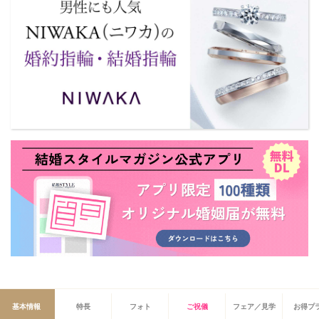
基本情報
特長
フォト
ご祝儀
フェア／見学
お得プ