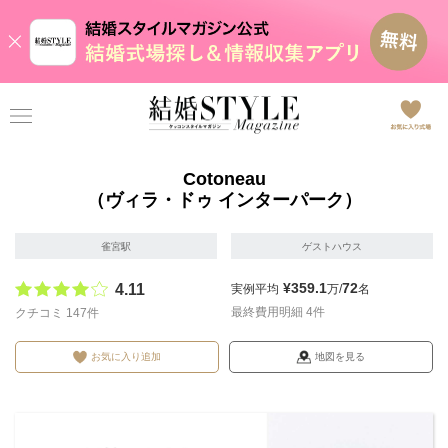
Cotoneau
（ヴィラ・ドゥ インターパーク）
雀宮駅
ゲストハウス
¥359.1
72
4.11
実例平均
万/
名
最終費用明細 4件
クチコミ 147件
お気に入り追加
地図を見る