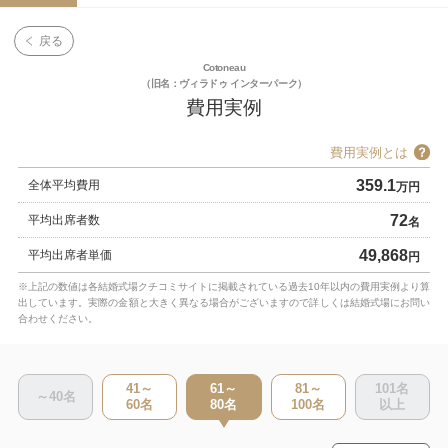
戻る
Cotoneau
（旧名：ヴィラドゥ インターパーク）
費用実例
費用実例とは
359.1
全体平均費用
万円
72
平均出席者数
名
49,868
平均出席者単価
円
※上記の数値は各結婚式場クチコミサイトに掲載されている過去10年以内の費用実例より算
出しています。実際の金額と大きく異なる場合がございますので詳しくは結婚式場にお問い
合わせください。
41～
61～
81～
101
名
～40
名
60
名
80
名
100
名
以上