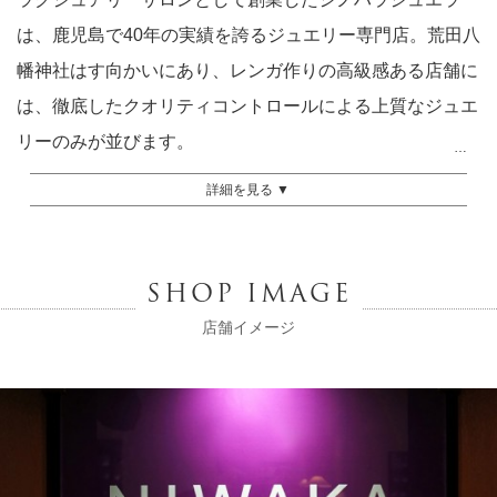
は、鹿児島で40年の実績を誇るジュエリー専門店。荒田八
幡神社はす向かいにあり、レンガ作りの高級感ある店舗に
は、徹底したクオリティコントロールによる上質なジュエ
リーのみが並びます。
そんなジュエリー専門店が厳選したブライダルジュエリー
詳細を見る ▼
は、デザインや品質はもちろん、コンセプトが確立してい
るブランドのみ。「NIWAKA」の専用コーナーも充実して
おり、幅広いラインナップを試着できるのもうれしいと評
SHOP IMAGE
判。店内には、GIA.G.G（米国宝石学会鑑定士）、ジュエ
店舗イメージ
リーデザイナー、ジュエリーコーディネイターなど、ジュ
エリーに精通したスタッフが丁寧にアドバイスをしてくれ
るので安心。