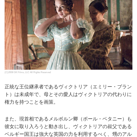
(C)2008 GK Films, LLC All Rights Reserved
正統な王位継承者であるヴィクトリア（エミリー・ブラン
ト）は未成年で、母とその愛人はヴィクトリアの代わりに
権力を持つことを画策。
また、現首相であるメルボルン卿（ポール・ベタニー）も
彼女に取り入ろうと動き出し、ヴィクトリアの叔父である
ベルギー国王は強大な英国の力を利用するべく、甥のアル