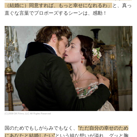
（結婚に）同意すれば、もっと幸せになれるわ」
と、真っ
直ぐな言葉でプロポーズするシーンは、感動！
(C)2008 GK Films, LLC All Rights Reserved
国のためでもしがらみでもなく、
”ただ自分の幸せのため
にあなたと結婚したい”
という純な想いが溢れ、グッと胸