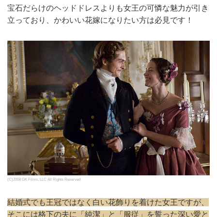
宝石だらけのヘッドドレスよりも女王の可憐な魅力が引き
立っており、かわいい花嫁になりたい方は必見です！
(C)2008 GK Films, LLC All Rights Reserved
結婚式でも王冠ではなく白い花飾りを着けた女王ですが、
そこには格下の夫に「純潔」と「服従」を誓った深い愛と