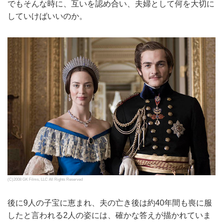
でもそんな時に、互いを認め合い、夫婦として何を大切に
していけばいいのか。
(C)2008 GK Films, LLC All Rights Reserved
後に9人の子宝に恵まれ、夫の亡き後は約40年間も喪に服
したと言われる2人の姿には、確かな答えが描かれていま