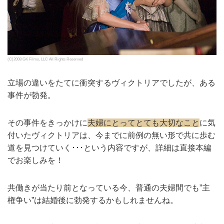
(C)2008 GK Films, LLC All Rights Reserved
立場の違いをたてに衝突するヴィクトリアでしたが、ある
事件が勃発。
その事件をきっかけに
夫婦にとってとても大切なこと
に気
付いたヴィクトリアは、今までに前例の無い形で共に歩む
道を見つけていく･･･という内容ですが、詳細は直接本編
でお楽しみを！
共働きが当たり前となっている今、普通の夫婦間でも”主
権争い”は結婚後に勃発するかもしれませんね。