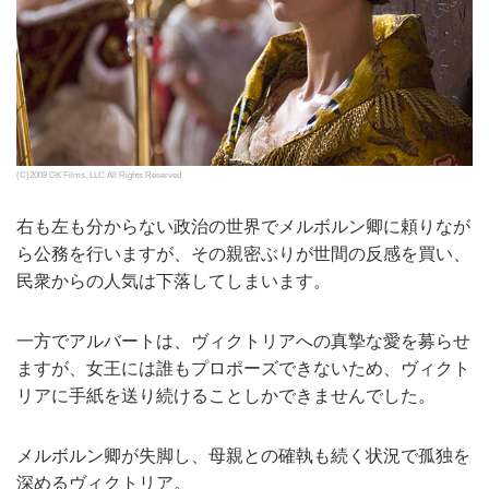
(C)2008 GK Films, LLC All Rights Reserved
右も左も分からない政治の世界でメルボルン卿に頼りなが
ら公務を行いますが、その親密ぶりが世間の反感を買い、
民衆からの人気は下落してしまいます。
一方でアルバートは、ヴィクトリアへの真摯な愛を募らせ
ますが、女王には誰もプロポーズできないため、ヴィクト
リアに手紙を送り続けることしかできませんでした。
メルボルン卿が失脚し、母親との確執も続く状況で孤独を
深めるヴィクトリア。