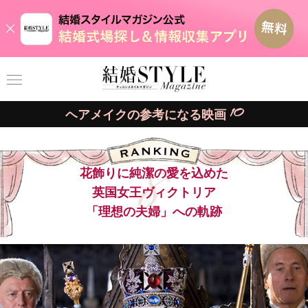
10
ヘアメイクの参考になる映画
8
花飾りに純潔の愛を込めた
英国女王ヴィクトリア
「理想の夫婦」への軌跡