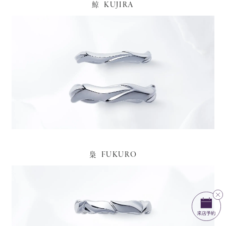
KUJIRA
鯨
FUKURO
梟